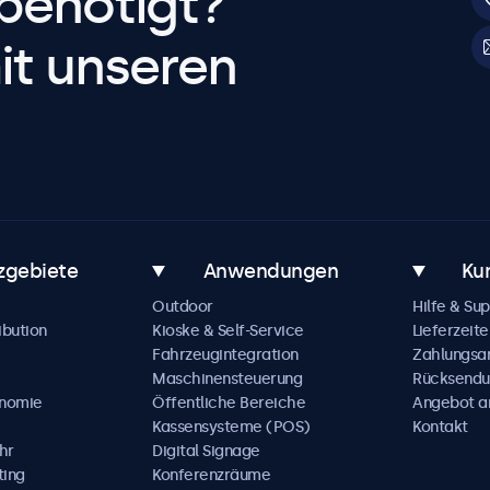
benötigt?
it unseren
zgebiete
Anwendungen
Ku
Outdoor
Hilfe & Su
ibution
Kioske & Self-Service
Lieferzeite
Fahrzeugintegration
Zahlungsa
Maschinensteuerung
Rücksendu
onomie
Öffentliche Bereiche
Angebot a
Kassensysteme (POS)
Kontakt
hr
Digital Signage
ting
Konferenzräume