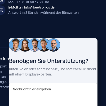
Mo. - Fr.: 8:30 bis 17:30 Uhr
E-Mail an: info@beetronics.de
Antwort in 2 Stunden während der Bürozeiten
ndenservice
Über Beetronics
Benötigen Sie Unterstützung?
pport
Kundenprojekte
Rufen Sie an oder schreiben Sie, und sprechen Sie direkt
n
Neuigkeiten und Updates
mit einem Displayexperten.
rten
Über uns
ng & Reparatur
Karriere
nfordern
Geschäftsbedingungen
Datenschutzerklärung
Impressum