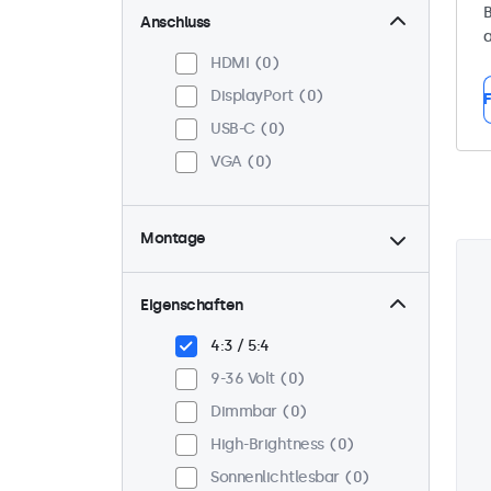
B
Anschluss
a
HDMI
0
DisplayPort
0
F
USB-C
0
VGA
0
Montage
Panel-Mount
0
Einbau
0
Eigenschaften
VESA 75 x 75
0
4:3 / 5:4
VESA 100 x 100
0
9-36 Volt
0
Dimmbar
0
High-Brightness
0
Sonnenlichtlesbar
0