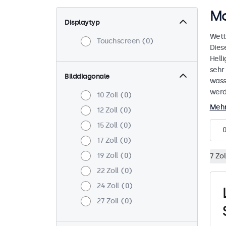
Mo
Displaytyp
Wett
Touchscreen
0
Dies
Helli
sehr
Bilddiagonale
wass
werd
10 Zoll
0
Mehr
12 Zoll
0
15 Zoll
0
17 Zoll
0
19 Zoll
0
7 Zol
22 Zoll
0
24 Zoll
0
27 Zoll
0