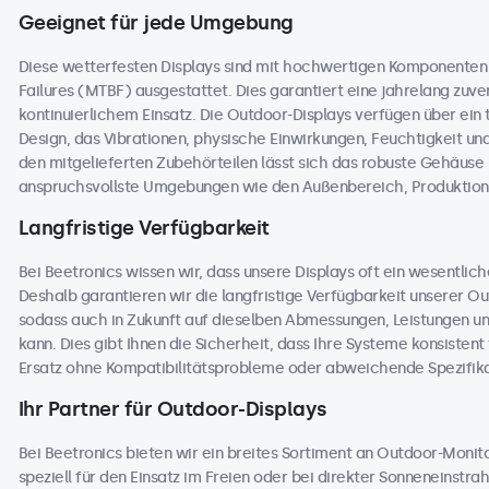
Geeignet für jede Umgebung
Diese wetterfesten Displays sind mit hochwertigen Komponente
Failures (MTBF) ausgestattet. Dies garantiert eine jahrelang zuver
kontinuierlichem Einsatz. Die Outdoor-Displays verfügen über ei
Design, das Vibrationen, physische Einwirkungen, Feuchtigkeit 
den mitgelieferten Zubehörteilen lässt sich das robuste Gehäuse na
anspruchsvollste Umgebungen wie den Außenbereich, Produktions
Langfristige Verfügbarkeit
Bei Beetronics wissen wir, dass unsere Displays oft ein wesentlic
Deshalb garantieren wir die langfristige Verfügbarkeit unserer 
sodass auch in Zukunft auf dieselben Abmessungen, Leistungen u
kann. Dies gibt Ihnen die Sicherheit, dass Ihre Systeme konsisten
Ersatz ohne Kompatibilitätsprobleme oder abweichende Spezifika
Ihr Partner für Outdoor-Displays
Bei Beetronics bieten wir ein breites Sortiment an Outdoor-Moni
speziell für den Einsatz im Freien oder bei direkter Sonneneinstr