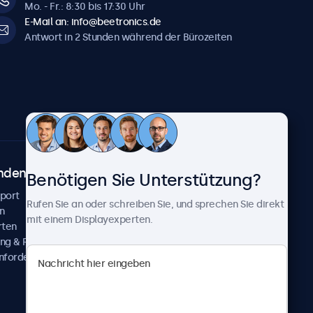
Mo. - Fr.: 8:30 bis 17:30 Uhr
E-Mail an: info@beetronics.de
Antwort in 2 Stunden während der Bürozeiten
ndenservice
Über Beetronics
Benötigen Sie Unterstützung?
pport
Kundenprojekte
Rufen Sie an oder schreiben Sie, und sprechen Sie direkt
n
Neuigkeiten und Updates
mit einem Displayexperten.
rten
Über uns
ng & Reparatur
Karriere
nfordern
Geschäftsbedingungen
Datenschutzerklärung
Impressum