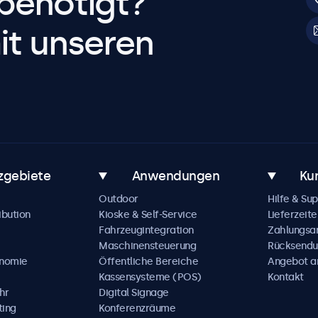
benötigt?
it unseren
zgebiete
Anwendungen
Ku
Outdoor
Hilfe & Su
ibution
Kioske & Self-Service
Lieferzeite
Fahrzeugintegration
Zahlungsa
Maschinensteuerung
Rücksendu
onomie
Öffentliche Bereiche
Angebot a
Kassensysteme (POS)
Kontakt
hr
Digital Signage
ting
Konferenzräume