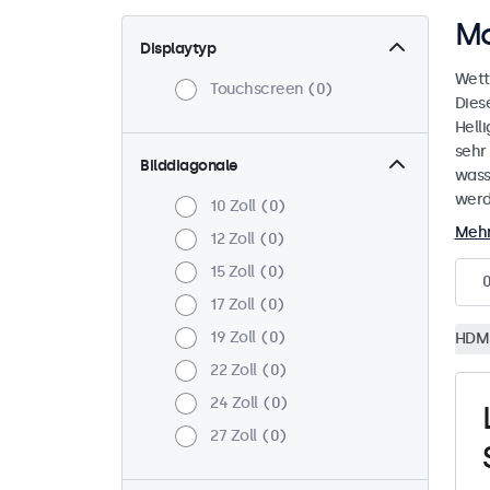
Mo
Displaytyp
Wett
Touchscreen
0
Dies
Helli
sehr
Bilddiagonale
wass
werd
10 Zoll
0
Mehr
12 Zoll
0
15 Zoll
0
17 Zoll
0
19 Zoll
0
HDM
22 Zoll
0
24 Zoll
0
27 Zoll
0