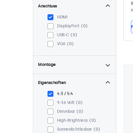
B
Anschluss
a
HDMI
DisplayPort
0
F
USB-C
0
VGA
0
Montage
Panel-Mount
0
Einbau
0
Eigenschaften
VESA 75 x 75
0
4:3 / 5:4
VESA 100 x 100
0
9-36 Volt
0
Dimmbar
0
High-Brightness
0
Sonnenlichtlesbar
0