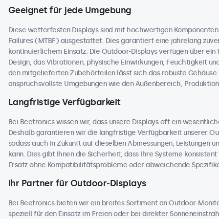
Geeignet für jede Umgebung
Diese wetterfesten Displays sind mit hochwertigen Komponente
Failures (MTBF) ausgestattet. Dies garantiert eine jahrelang zuver
kontinuierlichem Einsatz. Die Outdoor-Displays verfügen über ei
Design, das Vibrationen, physische Einwirkungen, Feuchtigkeit 
den mitgelieferten Zubehörteilen lässt sich das robuste Gehäuse na
anspruchsvollste Umgebungen wie den Außenbereich, Produktions
Langfristige Verfügbarkeit
Bei Beetronics wissen wir, dass unsere Displays oft ein wesentlic
Deshalb garantieren wir die langfristige Verfügbarkeit unserer 
sodass auch in Zukunft auf dieselben Abmessungen, Leistungen u
kann. Dies gibt Ihnen die Sicherheit, dass Ihre Systeme konsisten
Ersatz ohne Kompatibilitätsprobleme oder abweichende Spezifika
Ihr Partner für Outdoor-Displays
Bei Beetronics bieten wir ein breites Sortiment an Outdoor-Moni
speziell für den Einsatz im Freien oder bei direkter Sonneneinstr