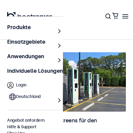
Produkte
Outdoor
Einsatzgebiete
Anwendungen
Individuelle Lösungen
Login
Deutschland
Monitore und Touchscreens für den
Angebot anfordern
Hilfe & Support
Außenbereich