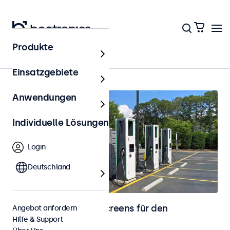
Produkte
Outdoor
Einsatzgebiete
Anwendungen
Individuelle Lösungen
Login
Deutschland
Monitore und Touchscreens für den
Angebot anfordern
Hilfe & Support
Außenbereich