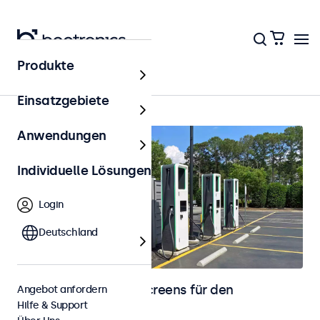
Produkte
Startseite
Einsatzgebiete
Anwendungen
Individuelle Lösungen
Login
Deutschland
Monitore und Touchscreens für den
Angebot anfordern
Hilfe & Support
Außenbereich