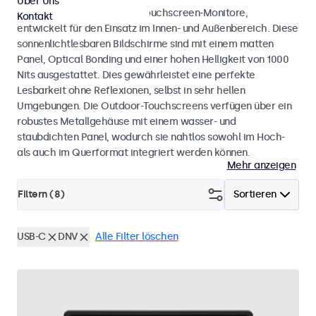
Über Uns
Wetterfeste Monitore und Touchscreen-Monitore,
Kontakt
entwickelt für den Einsatz im Innen- und Außenbereich. Diese
sonnenlichtlesbaren Bildschirme sind mit einem matten
Panel, Optical Bonding und einer hohen Helligkeit von 1000
Nits ausgestattet. Dies gewährleistet eine perfekte
Lesbarkeit ohne Reflexionen, selbst in sehr hellen
Umgebungen. Die Outdoor-Touchscreens verfügen über ein
robustes Metallgehäuse mit einem wasser- und
staubdichten Panel, wodurch sie nahtlos sowohl im Hoch-
als auch im Querformat integriert werden können.
Mehr anzeigen
Filtern (
8
)
Sortieren
USB-C
DNV
Alle Filter löschen