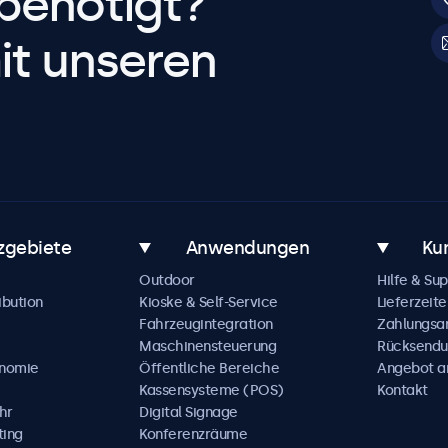
benötigt?
it unseren
zgebiete
Anwendungen
Ku
Outdoor
Hilfe & Su
ibution
Kioske & Self-Service
Lieferzeite
Fahrzeugintegration
Zahlungsa
Maschinensteuerung
Rücksendu
onomie
Öffentliche Bereiche
Angebot a
Kassensysteme (POS)
Kontakt
hr
Digital Signage
ting
Konferenzräume