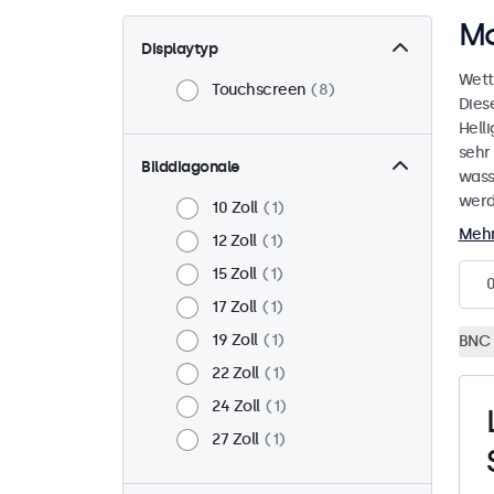
Mo
Displaytyp
Wett
Touchscreen
8
Dies
Helli
sehr
Bilddiagonale
wass
werd
10 Zoll
1
Mehr
12 Zoll
1
15 Zoll
1
17 Zoll
1
19 Zoll
1
BNC 
22 Zoll
1
24 Zoll
1
27 Zoll
1