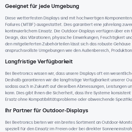
Geeignet für jede Umgebung
Diese wetterfesten Displays sind mit hochwertigen Komponente
Failures (MTBF) ausgestattet. Dies garantiert eine jahrelang zuver
kontinuierlichem Einsatz. Die Outdoor-Displays verfügen über ei
Design, das Vibrationen, physische Einwirkungen, Feuchtigkeit 
den mitgelieferten Zubehörteilen lässt sich das robuste Gehäuse na
anspruchsvollste Umgebungen wie den Außenbereich, Produktions
Langfristige Verfügbarkeit
Bei Beetronics wissen wir, dass unsere Displays oft ein wesentlic
Deshalb garantieren wir die langfristige Verfügbarkeit unserer 
sodass auch in Zukunft auf dieselben Abmessungen, Leistungen u
kann. Dies gibt Ihnen die Sicherheit, dass Ihre Systeme konsisten
Ersatz ohne Kompatibilitätsprobleme oder abweichende Spezifika
Ihr Partner für Outdoor-Displays
Bei Beetronics bieten wir ein breites Sortiment an Outdoor-Moni
speziell für den Einsatz im Freien oder bei direkter Sonneneinstr