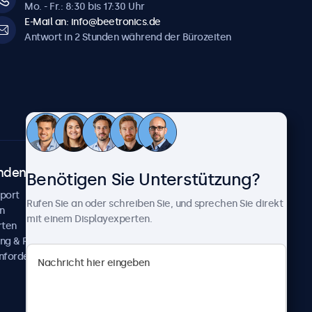
Mo. - Fr.: 8:30 bis 17:30 Uhr
E-Mail an: info@beetronics.de
Antwort in 2 Stunden während der Bürozeiten
ndenservice
Über Beetronics
Benötigen Sie Unterstützung?
pport
Kundenprojekte
Rufen Sie an oder schreiben Sie, und sprechen Sie direkt
n
Neuigkeiten und Updates
mit einem Displayexperten.
rten
Über uns
ng & Reparatur
Karriere
nfordern
Geschäftsbedingungen
Datenschutzerklärung
Impressum