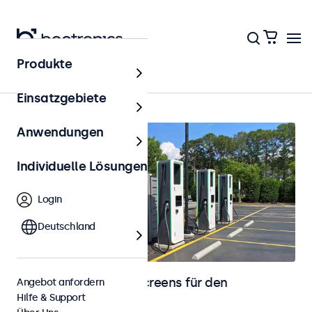
Produkte
Startseite
Einsatzgebiete
Anwendungen
Individuelle Lösungen
Login
Deutschland
Monitore und Touchscreens für den
Angebot anfordern
Hilfe & Support
Außenbereich