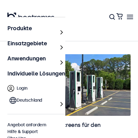
Produkte
Startseite
Einsatzgebiete
Anwendungen
Individuelle Lösungen
Login
Deutschland
Monitore und Touchscreens für den
Angebot anfordern
Hilfe & Support
Außenbereich