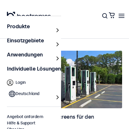
Produkte
Startseite
Einsatzgebiete
Anwendungen
Individuelle Lösungen
Login
Deutschland
Monitore und Touchscreens für den
Angebot anfordern
Hilfe & Support
Außenbereich