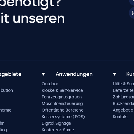
benötigt?
it unseren
zgebiete
Anwendungen
Ku
Outdoor
Hilfe & Su
ibution
Kioske & Self-Service
Lieferzeite
Fahrzeugintegration
Zahlungsa
Maschinensteuerung
Rücksendu
onomie
Öffentliche Bereiche
Angebot a
Kassensysteme (POS)
Kontakt
hr
Digital Signage
ting
Konferenzräume