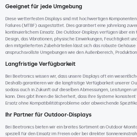
Geeignet für jede Umgebung
Diese wetterfesten Displays sind mit hochwertigen Komponente
Failures (MTBF) ausgestattet. Dies garantiert eine jahrelang zuver
kontinuierlichem Einsatz. Die Outdoor-Displays verfügen über ei
Design, das Vibrationen, physische Einwirkungen, Feuchtigkeit 
den mitgelieferten Zubehörteilen lässt sich das robuste Gehäuse na
anspruchsvollste Umgebungen wie den Außenbereich, Produktions
Langfristige Verfügbarkeit
Bei Beetronics wissen wir, dass unsere Displays oft ein wesentlic
Deshalb garantieren wir die langfristige Verfügbarkeit unserer 
sodass auch in Zukunft auf dieselben Abmessungen, Leistungen u
kann. Dies gibt Ihnen die Sicherheit, dass Ihre Systeme konsisten
Ersatz ohne Kompatibilitätsprobleme oder abweichende Spezifika
Ihr Partner für Outdoor-Displays
Bei Beetronics bieten wir ein breites Sortiment an Outdoor-Moni
speziell für den Einsatz im Freien oder bei direkter Sonneneinstr