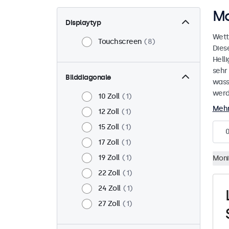
Mo
Displaytyp
Wett
Touchscreen
8
Dies
Helli
sehr
Bilddiagonale
wass
werd
10 Zoll
1
Mehr
12 Zoll
1
15 Zoll
1
17 Zoll
1
19 Zoll
1
Moni
22 Zoll
1
24 Zoll
1
27 Zoll
1