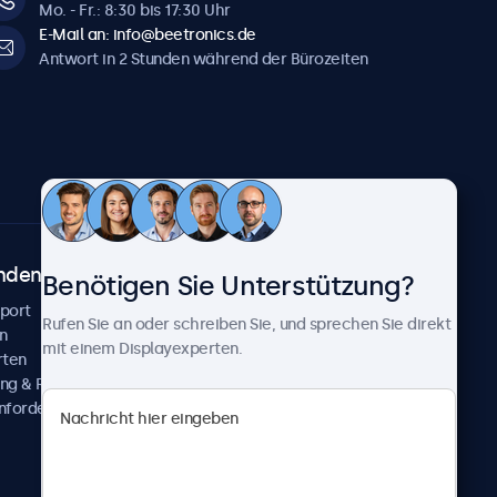
Mo. - Fr.: 8:30 bis 17:30 Uhr
E-Mail an: info@beetronics.de
Antwort in 2 Stunden während der Bürozeiten
ndenservice
Über Beetronics
Benötigen Sie Unterstützung?
pport
Kundenprojekte
Rufen Sie an oder schreiben Sie, und sprechen Sie direkt
n
Neuigkeiten und Updates
mit einem Displayexperten.
rten
Über uns
ng & Reparatur
Karriere
nfordern
Geschäftsbedingungen
Datenschutzerklärung
Impressum