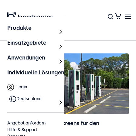
Produkte
Startseite
Einsatzgebiete
Anwendungen
Individuelle Lösungen
Login
Deutschland
Monitore und Touchscreens für den
Angebot anfordern
Hilfe & Support
Außenbereich