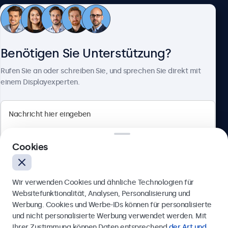
Kundenservice
Benötigen Sie Unterstützung?
Über Beetronics
Rufen Sie an oder schreiben Sie, und sprechen Sie direkt mit
einem Displayexperten.
Beetronics
Cookies
Berliner Allee 59, 40212 Düsseldorf, Deutschland
4.8/5 bewertet von 5000+ Unternehmen
Wir verwenden Cookies und ähnliche Technologien für
Deutsch
Websitefunktionalität, Analysen, Personalisierung und
Werbung. Cookies und Werbe-IDs können für personalisierte
Anfrage senden
und nicht personalisierte Werbung verwendet werden. Mit
Ihrer Zustimmung können Daten entsprechend
der Art und