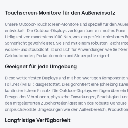
Touchscreen-Monitore für den Außeneinsatz
Unsere Outdoor-Touchscreen-Monitore sind speziell für den Auße
entwickelt. Die Outdoor-Displays verfügen über ein mattes Panel
Helligkeit von mindestens 1000 Nits, was ein perfekt ablesbares B
Sonnenlicht gewährleistet. Sie sind mit einem robusten, leicht in
wasser- und staubdicht ist und sich für Anwendungen wie Self-Ser
Geldautomaten, Parkautomaten und Steuerpulte eignet.
Geeignet für jede Umgebung
Diese wetterfesten Displays sind mit hochwertigen Komponente
Failures (MTBF) ausgestattet. Dies garantiert eine jahrelang zuver
kontinuierlichem Einsatz. Die Outdoor-Displays verfügen über ei
Design, das Vibrationen, physische Einwirkungen, Feuchtigkeit 
den mitgelieferten Zubehörteilen lässt sich das robuste Gehäuse na
anspruchsvollste Umgebungen wie den Außenbereich, Produktions
Langfristige Verfügbarkeit