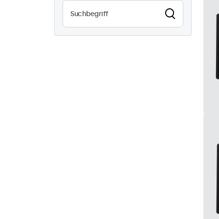
Wasserdicht (IP65)
8
Staubdicht (IP65)
8
24/7-Einsatz
8
Vandalismussicher
8
EN50155
8
eMark
8
DNV
8