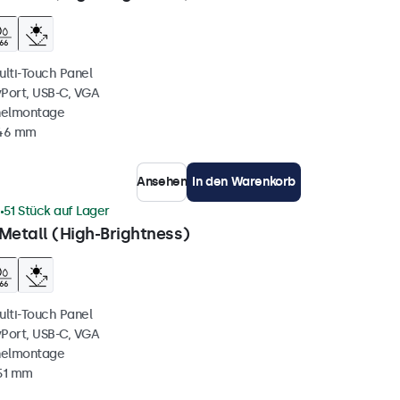
ulti-Touch Panel
yPort, USB-C, VGA
nelmontage
 46 mm
Ansehen
In den Warenkorb
1
51 Stück auf Lager
Metall (High-Brightness)
ulti-Touch Panel
yPort, USB-C, VGA
nelmontage
51 mm