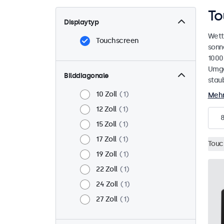
To
Displaytyp
Wett
Touchscreen
sonn
1000
Umge
Bilddiagonale
stau
10 Zoll
1
Mehr
12 Zoll
1
15 Zoll
1
17 Zoll
1
Touc
19 Zoll
1
22 Zoll
1
24 Zoll
1
27 Zoll
1