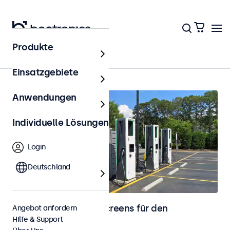
Produkte
Startseite
Einsatzgebiete
Anwendungen
Individuelle Lösungen
Login
Deutschland
Monitore und Touchscreens für den
Angebot anfordern
Hilfe & Support
Außenbereich