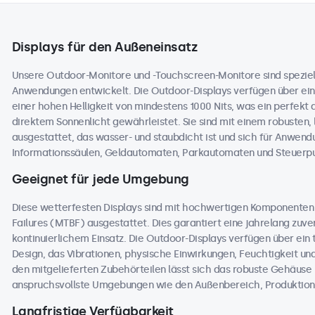
Displays für den Außeneinsatz
Unsere Outdoor-Monitore und -Touchscreen-Monitore sind speziell
Anwendungen entwickelt. Die Outdoor-Displays verfügen über ein
einer hohen Helligkeit von mindestens 1000 Nits, was ein perfekt 
direktem Sonnenlicht gewährleistet. Sie sind mit einem robusten,
ausgestattet, das wasser- und staubdicht ist und sich für Anwend
Informationssäulen, Geldautomaten, Parkautomaten und Steuerpul
Geeignet für jede Umgebung
Diese wetterfesten Displays sind mit hochwertigen Komponente
Failures (MTBF) ausgestattet. Dies garantiert eine jahrelang zuver
kontinuierlichem Einsatz. Die Outdoor-Displays verfügen über ei
Design, das Vibrationen, physische Einwirkungen, Feuchtigkeit 
den mitgelieferten Zubehörteilen lässt sich das robuste Gehäuse na
anspruchsvollste Umgebungen wie den Außenbereich, Produktions
Langfristige Verfügbarkeit