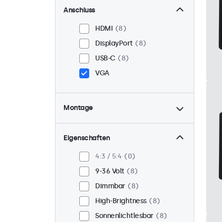
Anschluss
HDMI
8
DisplayPort
8
USB-C
8
VGA
Montage
Panel-Mount
8
Einbau
8
Eigenschaften
VESA 75 x 75
3
4:3 / 5:4
0
VESA 100 x 100
5
9-36 Volt
8
Dimmbar
8
High-Brightness
8
Sonnenlichtlesbar
8