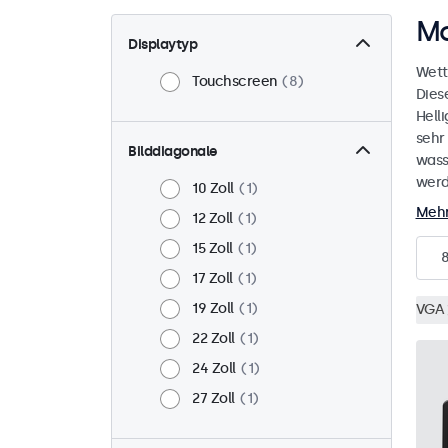
Mo
Displaytyp
Wett
Touchscreen
8
Dies
Helli
sehr
Bilddiagonale
wass
werd
10 Zoll
1
Mehr
12 Zoll
1
15 Zoll
1
17 Zoll
1
19 Zoll
1
VGA
22 Zoll
1
24 Zoll
1
27 Zoll
1