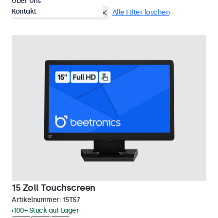
Über Uns
Kontakt
VGA
15 Zoll Touchscreens
Alle Filter löschen
15 Zoll Touchscreen
Artikelnummer:
15TS7
100+ Stück auf Lager