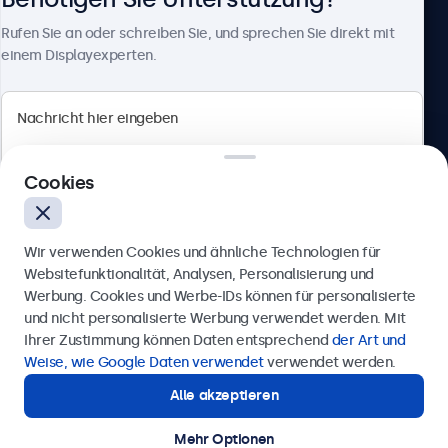
Über Beetronics
Rufen Sie an oder schreiben Sie, und sprechen Sie direkt mit
einem Displayexperten.
Beetronics
Cookies
Berliner Allee 59, 40212 Düsseldorf, Deutschland
4.8/5 bewertet von 5000+ Unternehmen
Wir verwenden Cookies und ähnliche Technologien für
Deutsch
Websitefunktionalität, Analysen, Personalisierung und
Werbung. Cookies und Werbe-IDs können für personalisierte
Anfrage senden
und nicht personalisierte Werbung verwendet werden. Mit
Ihrer Zustimmung können Daten entsprechend
der Art und
Rufen Sie uns an unter
0211 38 78 95 62
Weise, wie Google Daten verwendet
verwendet werden.
Alle akzeptieren
Benötigen Sie Unterstützung?
Kontaktieren Sie uns!
Mehr Optionen
© 2026 Beetronics