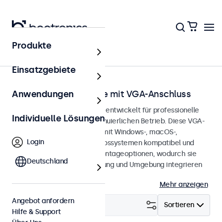
Produkte
Startseite
Einsatzgebiete
Touchscreen-Monitore mit VGA-Anschluss
Anwendungen
VGA-Touchscreen-Monitore, entwickelt für professionelle
Individuelle Lösungen
Anwendungen und den kontinuierlichen Betrieb. Diese VGA-
Touchscreen-Monitore sind mit Windows-, macOS-,
Login
ChromeOS- und Linux-Betriebssystemen kompatibel und
verfügen über vielseitige Montageoptionen, wodurch sie
Deutschland
sich nahtlos in jede Anwendung und Umgebung integrieren
lassen.
Mehr anzeigen
Angebot anfordern
Filtern (
4
)
Sortieren
Hilfe & Support