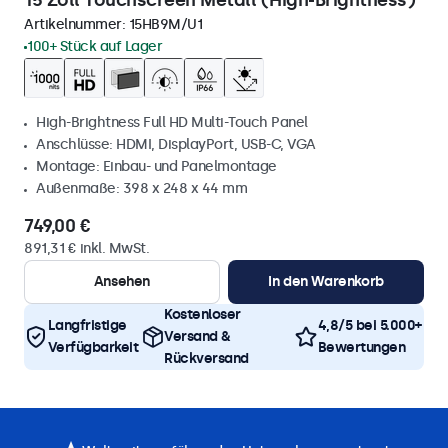
15 Zoll Touchscreen Metall (High-Brightness)
Artikelnummer:
15HB9M/U1
100+ Stück auf Lager
High-Brightness Full HD Multi-Touch Panel
Anschlüsse: HDMI, DisplayPort, USB-C, VGA
Montage: Einbau- und Panelmontage
Außenmaße: 398 x 248 x 44 mm
749,00 €
891,31 € inkl. MwSt.
Ansehen
In den Warenkorb
Kostenloser
Langfristige
4,8/5 bei 5.000+
Versand &
Verfügbarkeit
Bewertungen
Rückversand