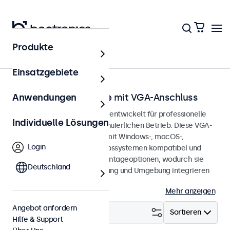
Produkte
Startseite
Einsatzgebiete
Touchscreen-Monitore mit VGA-Anschluss
Anwendungen
VGA-Touchscreen-Monitore, entwickelt für professionelle
Individuelle Lösungen
Anwendungen und den kontinuierlichen Betrieb. Diese VGA-
Touchscreen-Monitore sind mit Windows-, macOS-,
Login
ChromeOS- und Linux-Betriebssystemen kompatibel und
verfügen über vielseitige Montageoptionen, wodurch sie
Deutschland
sich nahtlos in jede Anwendung und Umgebung integrieren
lassen.
Mehr anzeigen
Angebot anfordern
Filtern (
1
)
Sortieren
Hilfe & Support