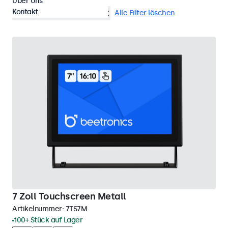
Über Uns
Kontakt
VGA
7 Zoll Touchscreens
Alle Filter löschen
7 Zoll Touchscreen Metall
Artikelnummer:
7TS7M
100+ Stück auf Lager