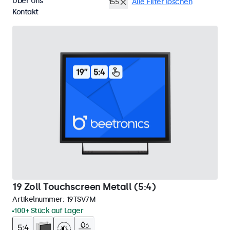
Über Uns
19 Zoll Touchscreens
EN50155
Alle Filter löschen
Kontakt
19 Zoll Touchscreen Metall (5:4)
Artikelnummer:
19TSV7M
100+ Stück auf Lager