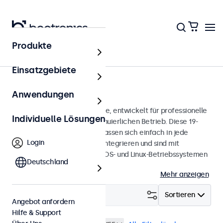
Produkte
Touchscreens
Einsatzgebiete
19 Zoll Touchscreens
Anwendungen
19-Zoll-Touchscreen-Monitore, entwickelt für professionelle
Individuelle Lösungen
Anwendungen und den kontinuierlichen Betrieb. Diese 19-
Zoll-Touchscreen-Monitore lassen sich einfach in jede
Login
Anwendung und Umgebung integrieren und sind mit
Windows-, macOS-, ChromeOS- und Linux-Betriebssystemen
Deutschland
kompatibel.
Mehr anzeigen
Filtern (
3
)
Sortieren
Angebot anfordern
Hilfe & Support