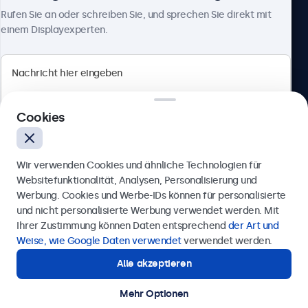
Über Beetronics
Rufen Sie an oder schreiben Sie, und sprechen Sie direkt mit
einem Displayexperten.
Beetronics
Cookies
Berliner Allee 59, 40212 Düsseldorf, Deutschland
4.8/5 bewertet von 5000+ Unternehmen
Wir verwenden Cookies und ähnliche Technologien für
Deutsch
Websitefunktionalität, Analysen, Personalisierung und
Werbung. Cookies und Werbe-IDs können für personalisierte
Anfrage senden
und nicht personalisierte Werbung verwendet werden. Mit
Ihrer Zustimmung können Daten entsprechend
der Art und
Rufen Sie uns an unter
0211 38 78 95 62
Weise, wie Google Daten verwendet
verwendet werden.
Alle akzeptieren
Benötigen Sie Unterstützung?
Kontaktieren Sie uns!
Mehr Optionen
© 2026 Beetronics