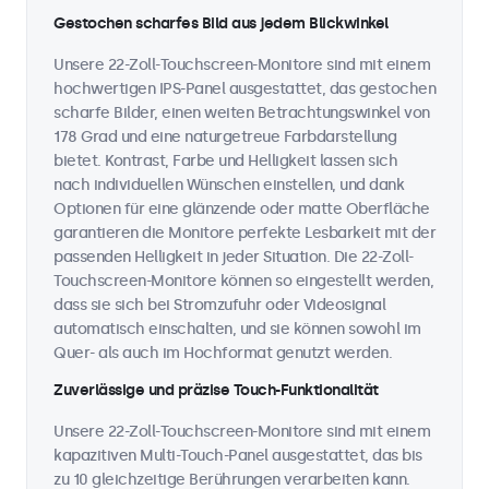
Gestochen scharfes Bild aus jedem Blickwinkel
Unsere 22-Zoll-Touchscreen-Monitore sind mit einem
hochwertigen IPS-Panel ausgestattet, das gestochen
scharfe Bilder, einen weiten Betrachtungswinkel von
178 Grad und eine naturgetreue Farbdarstellung
bietet. Kontrast, Farbe und Helligkeit lassen sich
nach individuellen Wünschen einstellen, und dank
Optionen für eine glänzende oder matte Oberfläche
garantieren die Monitore perfekte Lesbarkeit mit der
passenden Helligkeit in jeder Situation. Die 22-Zoll-
Touchscreen-Monitore können so eingestellt werden,
dass sie sich bei Stromzufuhr oder Videosignal
automatisch einschalten, und sie können sowohl im
Quer- als auch im Hochformat genutzt werden.
Zuverlässige und präzise Touch-Funktionalität
Unsere 22-Zoll-Touchscreen-Monitore sind mit einem
kapazitiven Multi-Touch-Panel ausgestattet, das bis
zu 10 gleichzeitige Berührungen verarbeiten kann.