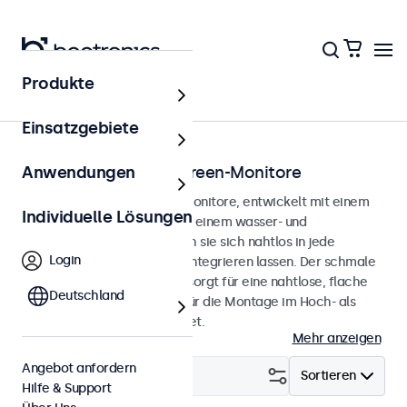
Produkte
Startseite
Einsatzgebiete
Panel-Mount Touchscreen-Monitore
Anwendungen
Panel-Mount-Touchscreen-Monitore, entwickelt mit einem
Individuelle Lösungen
robusten Metallgehäuse und einem wasser- und
staubdichten Panel, wodurch sie sich nahtlos in jede
Login
Anwendung und Umgebung integrieren lassen. Der schmale
und symmetrische Rahmen sorgt für eine nahtlose, flache
Deutschland
Oberfläche und ist sowohl für die Montage im Hoch- als
auch im Querformat geeignet.
Mehr anzeigen
Angebot anfordern
Filtern (
8
)
Sortieren
Hilfe & Support