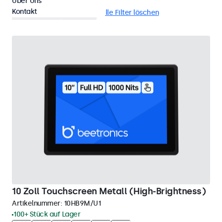
Über Uns
Kontakt
Panel-Mount
EN50155
Alle Filter löschen
10 Zoll Touchscreen Metall (High-Brightness)
Artikelnummer:
10HB9M/U1
100+ Stück auf Lager