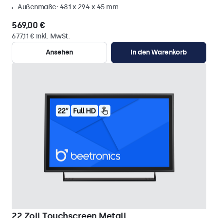
Außenmaße: 481 x 294 x 45 mm
569,00 €
677,11 € inkl. MwSt.
Ansehen
In den Warenkorb
22 Zoll Touchscreen Metall