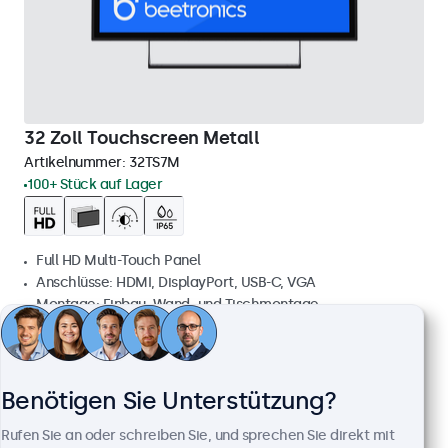
32 Zoll Touchscreen Metall
Artikelnummer:
32TS7M
100+ Stück auf Lager
Full HD Multi-Touch Panel
Anschlüsse: HDMI, DisplayPort, USB-C, VGA
Montage: Einbau, Wand- und Tischmontage
Außenmaße: 745 x 440 x 46 mm
699,00 €
831,81 € inkl. MwSt.
Benötigen Sie Unterstützung?
Ansehen
In den Warenkorb
Rufen Sie an oder schreiben Sie, und sprechen Sie direkt mit