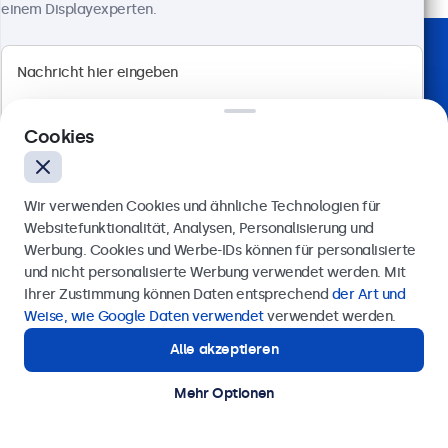
einem Displayexperten.
Weltweit von führenden Unternehmen vertraut
Cookies
Wir verwenden Cookies und ähnliche Technologien für
Websitefunktionalität, Analysen, Personalisierung und
Werbung. Cookies und Werbe-IDs können für personalisierte
Anfrage senden
und nicht personalisierte Werbung verwendet werden. Mit
Ihrer Zustimmung können Daten entsprechend
der Art und
Rufen Sie uns an unter
0211 38 78 95 62
Weise, wie Google Daten verwendet
verwendet werden.
Alle akzeptieren
Benötigen Sie Unterstützung?
Unterstützung benötigt?
Kontaktieren Sie uns!
Mehr Optionen
Sprechen Sie mit unseren