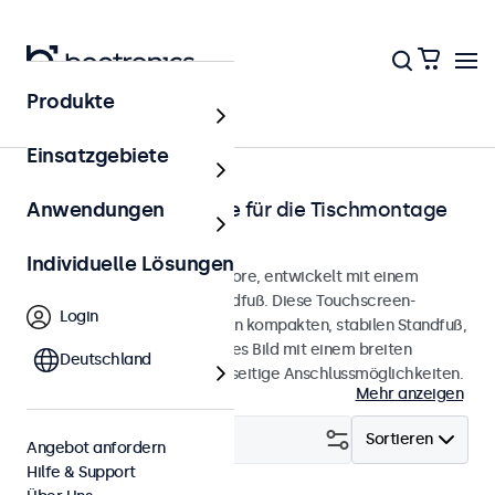
Produkte
Startseite
Einsatzgebiete
Touchscreen-Monitore für die Tischmontage
Anwendungen
von 7 bis 32 Zoll
Individuelle Lösungen
Desktop-Touchscreen-Monitore, entwickelt mit einem
robusten, verstellbaren Standfuß. Diese Touchscreen-
Login
Monitore verfügen über einen kompakten, stabilen Standfuß,
bieten ein gestochen scharfes Bild mit einem breiten
Deutschland
Betrachtungswinkel und vielseitige Anschlussmöglichkeiten.
Mehr anzeigen
Filtern (
21
)
Sortieren
Angebot anfordern
Hilfe & Support