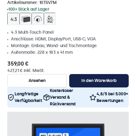
Artikelnummer:
10TSV7M
100+ Stück auf Lager
4:3 Multi-Touch Panel
Anschlüsse: HDMI, DisplayPort, USB-C, VGA
Montage: Einbau, Wand- und Tischmontage
Außenmaße: 228 x 183 x 41 mm
359,00 €
427,21 € inkl. MwSt.
Ansehen
In den Warenkorb
Kostenloser
Langfristige
4,8/5 bei 5.000+
Versand &
Verfügbarkeit
Bewertungen
Rückversand