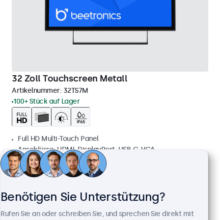
32 Zoll Touchscreen Metall
Artikelnummer:
32TS7M
100+ Stück auf Lager
Full HD Multi-Touch Panel
Anschlüsse: HDMI, DisplayPort, USB-C, VGA
Montage: Einbau, Wand- und Tischmontage
Außenmaße: 745 x 440 x 46 mm
699,00 €
Benötigen Sie Unterstützung?
831,81 € inkl. MwSt.
Rufen Sie an oder schreiben Sie, und sprechen Sie direkt mit
Ansehen
In den Warenkorb