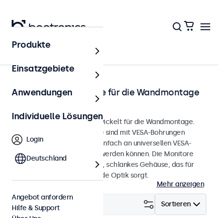
Produkte
Startseite
Einsatzgebiete
Touchscreen-Monitore für die Wandmontage
Anwendungen
von 7 bis 32 Zoll
Individuelle Lösungen
Touchscreen-Monitore, entwickelt für die Wandmontage.
Diese Touchscreen-Monitore sind mit VESA-Bohrungen
Login
ausgestattet, wodurch sie einfach an universellen VESA-
Wandhalterungen montiert werden können. Die Monitore
Deutschland
verfügen über ein schlichtes, schlankes Gehäuse, das für
eine flache und ansprechende Optik sorgt.
Mehr anzeigen
Angebot anfordern
Filtern (
21
)
Sortieren
Hilfe & Support