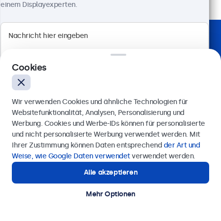
einem Displayexperten.
Weltweit von führenden Unternehmen vertraut
Cookies
Wir verwenden Cookies und ähnliche Technologien für
Websitefunktionalität, Analysen, Personalisierung und
Werbung. Cookies und Werbe-IDs können für personalisierte
Anfrage senden
und nicht personalisierte Werbung verwendet werden. Mit
Ihrer Zustimmung können Daten entsprechend
der Art und
Rufen Sie uns an unter
0211 38 78 95 62
Weise, wie Google Daten verwendet
verwendet werden.
Alle akzeptieren
Benötigen Sie Unterstützung?
Kontaktieren Sie uns!
Unterstützung benötigt?
Mehr Optionen
Sprechen Sie mit unseren