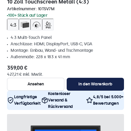
10 Zoll Touchscreen Metall (4:3)
Artikelnummer:
10TSV7M
100+ Stück auf Lager
4:3 Multi-Touch Panel
Anschlüsse: HDMI, DisplayPort, USB-C, VGA
Montage: Einbau, Wand- und Tischmontage
Außenmaße: 228 x 183 x 41 mm
359,00 €
427,21 € inkl. MwSt.
Ansehen
In den Warenkorb
Kostenloser
Langfristige
4,8/5 bei 5.000+
Versand &
Verfügbarkeit
Bewertungen
Rückversand