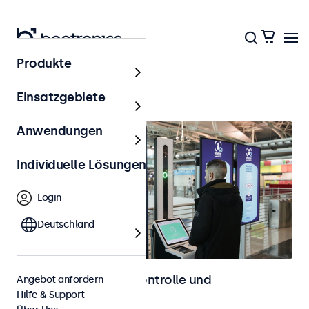
Produkte
Zutrittskontrolle
Einsatzgebiete
Anwendungen
Individuelle Lösungen
Login
Deutschland
Displays für Zutrittskontrolle und
Angebot anfordern
Hilfe & Support
Identifikation