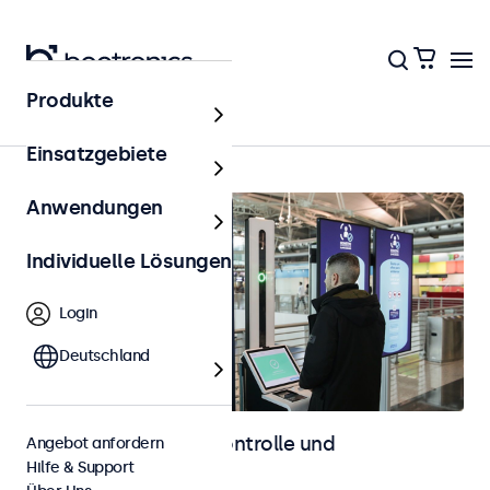
Produkte
Zutrittskontrolle
Einsatzgebiete
Anwendungen
Individuelle Lösungen
Login
Deutschland
Displays für Zutrittskontrolle und
Angebot anfordern
Hilfe & Support
Identifikation