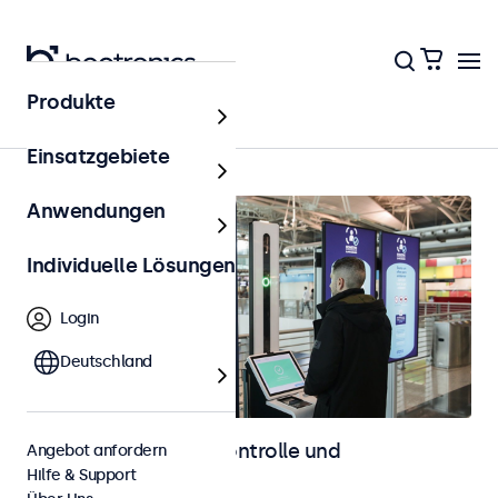
Produkte
Startseite
Einsatzgebiete
Anwendungen
Individuelle Lösungen
Login
Deutschland
Displays für Zutrittskontrolle und
Angebot anfordern
Hilfe & Support
Identifikation