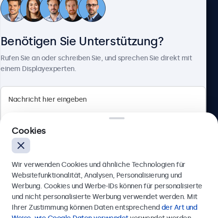
Kundenservice
Benötigen Sie Unterstützung?
Über Beetronics
Rufen Sie an oder schreiben Sie, und sprechen Sie direkt mit
einem Displayexperten.
Beetronics
Cookies
Berliner Allee 59, 40212 Düsseldorf, Deutschland
4.8/5 bewertet von 5000+ Unternehmen
Wir verwenden Cookies und ähnliche Technologien für
Deutsch
Websitefunktionalität, Analysen, Personalisierung und
Werbung. Cookies und Werbe-IDs können für personalisierte
Anfrage senden
und nicht personalisierte Werbung verwendet werden. Mit
Ihrer Zustimmung können Daten entsprechend
der Art und
Rufen Sie uns an unter
0211 38 78 95 62