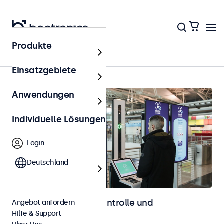
Produkte
Startseite
Einsatzgebiete
Anwendungen
Individuelle Lösungen
Login
Deutschland
Displays für Zutrittskontrolle und
Angebot anfordern
Hilfe & Support
Identifikation