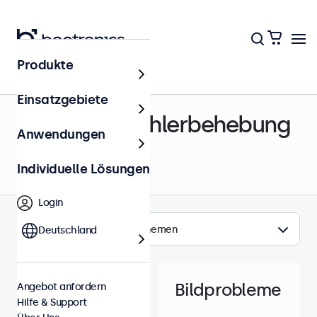
Produkte
Hilfe & Support
Einsatzgebiete
Support & Fehlerbehebung
Anwendungen
Individuelle Lösungen
Login
Themen
Deutschland
Bildprobleme
Angebot anfordern
Hilfe & Support