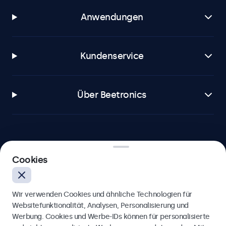
Anwendungen
Kundenservice
Über Beetronics
Beetronics
Cookies
Berliner Allee 59, 40212 Düsseldorf, Deutschland
Wir verwenden Cookies und ähnliche Technologien für
4.8/5 bewertet von 5000+ Unternehmen
Websitefunktionalität, Analysen, Personalisierung und
Werbung. Cookies und Werbe-IDs können für personalisierte
Deutsch