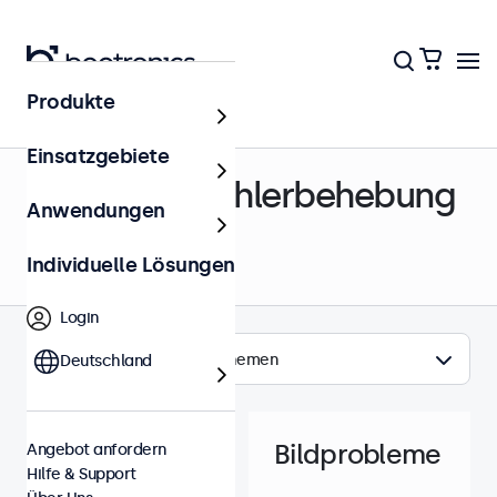
Produkte
Hilfe & Support
Einsatzgebiete
Support & Fehlerbehebung
Anwendungen
Individuelle Lösungen
Login
Themen
Deutschland
Bildprobleme
Angebot anfordern
Hilfe & Support