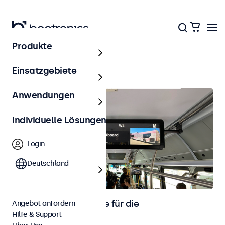
Produkte
Startseite
Einsatzgebiete
Anwendungen
Individuelle Lösungen
Login
Deutschland
Touchscreen-Monitore für die
Angebot anfordern
Hilfe & Support
Fahrzeugintegration