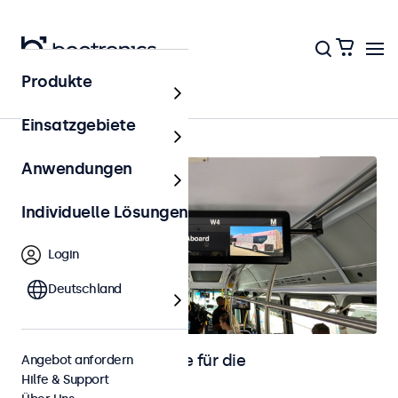
Produkte
Startseite
Einsatzgebiete
Anwendungen
Individuelle Lösungen
Login
Deutschland
Touchscreen-Monitore für die
Angebot anfordern
Hilfe & Support
Fahrzeugintegration