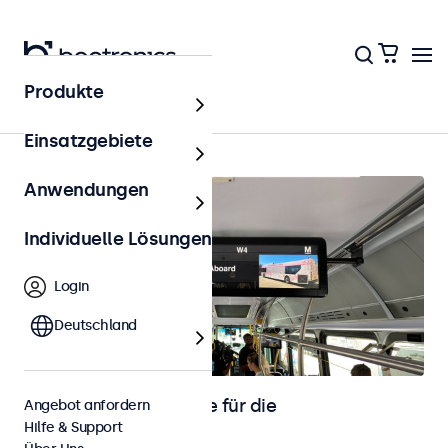
Produkte
Startseite
Einsatzgebiete
Anwendungen
Individuelle Lösungen
Login
Deutschland
Touchscreen-Monitore für die
Angebot anfordern
Hilfe & Support
Fahrzeugintegration