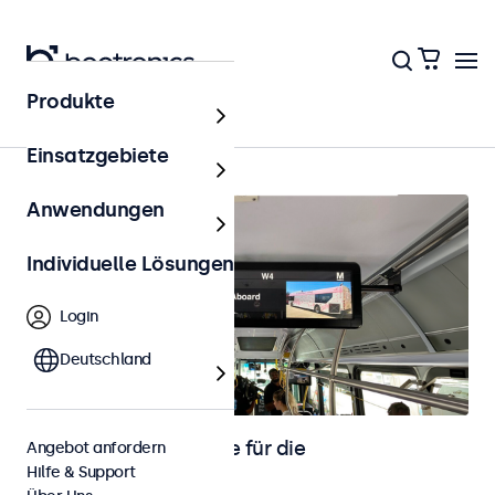
Produkte
Startseite
Einsatzgebiete
Anwendungen
Individuelle Lösungen
Login
Deutschland
Touchscreen-Monitore für die
Angebot anfordern
Hilfe & Support
Fahrzeugintegration