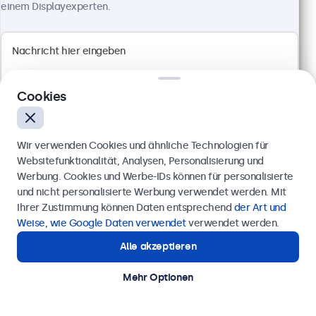
einem Displayexperten.
Artikelnummer:
19TS7M
100+ Stück auf Lager
Full HD Multi-Touch Panel
Cookies
Anschlüsse: HDMI, DisplayPort, USB-C, VGA
Montage: Einbau, Wand- und Tischmontage
Außenmaße: 481 x 294 x 45 mm
Wir verwenden Cookies und ähnliche Technologien für
569,00 €
Websitefunktionalität, Analysen, Personalisierung und
677,11 € inkl. MwSt.
Werbung. Cookies und Werbe-IDs können für personalisierte
Anfrage senden
und nicht personalisierte Werbung verwendet werden. Mit
Ansehen
In den Warenkorb
Ihrer Zustimmung können Daten entsprechend
der Art und
Rufen Sie uns an unter
0211 38 78 95 62
Weise, wie Google Daten verwendet
verwendet werden.
Alle akzeptieren
Benötigen Sie Unterstützung?
Kontaktieren Sie uns!
Mehr Optionen