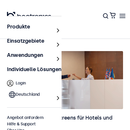
Produkte
Startseite
Einsatzgebiete
Anwendungen
Individuelle Lösungen
Login
Deutschland
Monitore und Touchscreens für Hotels und
Angebot anfordern
Hilfe & Support
Gastronomie