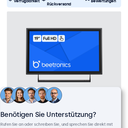
Verfügbarkeit
Bewertungen
Rückversand
19 Zoll Touchscreen Metall
Artikelnummer:
19TS7M
Benötigen Sie Unterstützung?
100+ Stück auf Lager
Rufen Sie an oder schreiben Sie, und sprechen Sie direkt mit