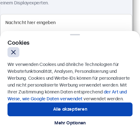
einem Displayexperten.
Full HD Multi-Touch Panel
Anschlüsse: HDMI, DisplayPort, USB-C, VGA
Montage: Einbau, Wand- und Tischmontage
Außenmaße: 481 x 294 x 45 mm
569,00 €
Cookies
677,11 € inkl. MwSt.
Ansehen
In den Warenkorb
Wir verwenden Cookies und ähnliche Technologien für
Websitefunktionalität, Analysen, Personalisierung und
Werbung. Cookies und Werbe-IDs können für personalisierte
Anfrage senden
und nicht personalisierte Werbung verwendet werden. Mit
Ihrer Zustimmung können Daten entsprechend
der Art und
Rufen Sie uns an unter
0211 38 78 95 62
Weise, wie Google Daten verwendet
verwendet werden.
Alle akzeptieren
Benötigen Sie Unterstützung?
Kontaktieren Sie uns!
Mehr Optionen