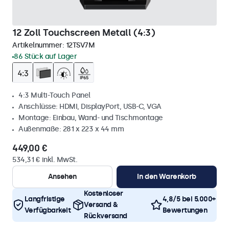
12 Zoll Touchscreen Metall (4:3)
Artikelnummer:
12TSV7M
86 Stück auf Lager
4:3 Multi-Touch Panel
Anschlüsse: HDMI, DisplayPort, USB-C, VGA
Montage: Einbau, Wand- und Tischmontage
Außenmaße: 281 x 223 x 44 mm
449,00 €
534,31 € inkl. MwSt.
Ansehen
In den Warenkorb
Kostenloser
Langfristige
4,8/5 bei 5.000+
Versand &
Verfügbarkeit
Bewertungen
Rückversand