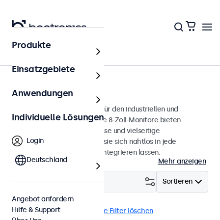
Produkte
Monitore
Einsatzgebiete
8 Zoll Monitore
Anwendungen
8-Zoll-Monitore, entwickelt für den industriellen und
Individuelle Lösungen
professionellen Einsatz. Diese 8-Zoll-Monitore bieten
verschiedene Videoanschlüsse und vielseitige
Login
Montageoptionen, wodurch sie sich nahtlos in jede
Anwendung und Umgebung integrieren lassen.
Deutschland
Mehr anzeigen
Filtern (
1
)
Sortieren
Angebot anfordern
Hilfe & Support
8 Zoll Monitore
DNV
Alle Filter löschen