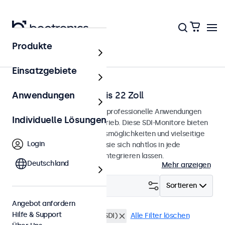
Produkte
Startseite
Einsatzgebiete
SDI-Monitore von 12 bis 22 Zoll
Anwendungen
SDI-Monitore, entwickelt für professionelle Anwendungen
Individuelle Lösungen
und den kontinuierlichen Betrieb. Diese SDI-Monitore bieten
umfangreiche Konfigurationsmöglichkeiten und vielseitige
Login
Montageoptionen, wodurch sie sich nahtlos in jede
Anwendung und Umgebung integrieren lassen.
Deutschland
Mehr anzeigen
Filtern (
0
)
Sortieren
Angebot anfordern
Hilfe & Support
Wasserdicht (IP65)
BNC (SDI)
Alle Filter löschen