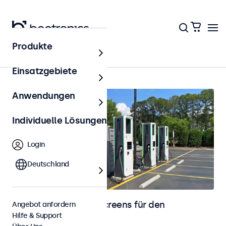
Produkte
Outdoor
Einsatzgebiete
Anwendungen
Individuelle Lösungen
Login
Deutschland
Monitore und Touchscreens für den
Angebot anfordern
Hilfe & Support
Außenbereich