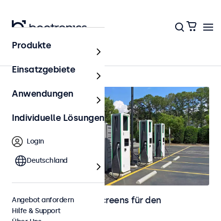
Produkte
Startseite
Einsatzgebiete
Anwendungen
Individuelle Lösungen
Login
Deutschland
Monitore und Touchscreens für den
Angebot anfordern
Hilfe & Support
Außenbereich