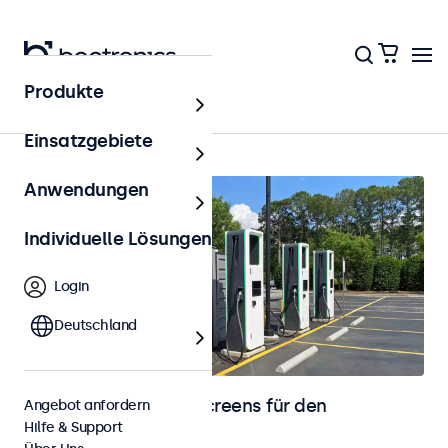
Produkte
Outdoor
Einsatzgebiete
Anwendungen
Individuelle Lösungen
Login
Deutschland
Monitore und Touchscreens für den
Angebot anfordern
Hilfe & Support
Außenbereich