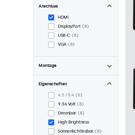
Anschluss
HDMI
DisplayPort
8
USB-C
8
VGA
8
Montage
Panel-Mount
8
Einbau
8
Eigenschaften
VESA 75 x 75
3
4:3 / 5:4
0
VESA 100 x 100
5
9-36 Volt
8
Dimmbar
8
High-Brightness
Sonnenlichtlesbar
8