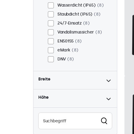
Wasserdicht (IP65)
8
Staubdicht (IP65)
8
24/7-Einsatz
8
Vandalismussicher
8
EN50155
8
eMark
8
DNV
8
Breite
Höhe