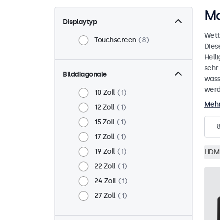
Mo
Displaytyp
Wett
Touchscreen
8
Dies
Helli
sehr
Bilddiagonale
wass
werd
10 Zoll
1
Mehr
12 Zoll
1
15 Zoll
1
17 Zoll
1
19 Zoll
1
HDM
22 Zoll
1
24 Zoll
1
27 Zoll
1