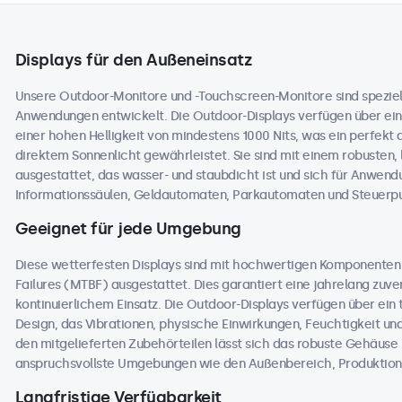
Displays für den Außeneinsatz
Unsere Outdoor-Monitore und -Touchscreen-Monitore sind speziell
Anwendungen entwickelt. Die Outdoor-Displays verfügen über ein
einer hohen Helligkeit von mindestens 1000 Nits, was ein perfekt 
direktem Sonnenlicht gewährleistet. Sie sind mit einem robusten,
ausgestattet, das wasser- und staubdicht ist und sich für Anwend
Informationssäulen, Geldautomaten, Parkautomaten und Steuerpul
Geeignet für jede Umgebung
Diese wetterfesten Displays sind mit hochwertigen Komponente
Failures (MTBF) ausgestattet. Dies garantiert eine jahrelang zuver
kontinuierlichem Einsatz. Die Outdoor-Displays verfügen über ei
Design, das Vibrationen, physische Einwirkungen, Feuchtigkeit 
den mitgelieferten Zubehörteilen lässt sich das robuste Gehäuse na
anspruchsvollste Umgebungen wie den Außenbereich, Produktions
Langfristige Verfügbarkeit