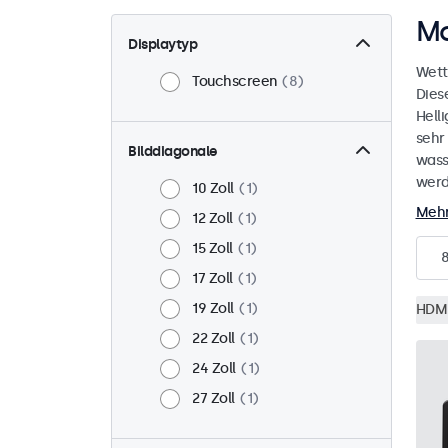
Mo
Displaytyp
Wett
Touchscreen
8
Dies
Helli
sehr
Bilddiagonale
wass
werd
10 Zoll
1
Mehr
12 Zoll
1
15 Zoll
1
17 Zoll
1
19 Zoll
1
HDM
22 Zoll
1
24 Zoll
1
27 Zoll
1