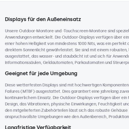
Displays für den Außeneinsatz
Unsere Outdoor-Monitore und -Touchscreen-Monitore sind speziell
Anwendungen entwickelt. Die Outdoor-Displays verfügen über ein
einer hohen Helligkeit von mindestens 1000 Nits, was ein perfekt 
direktem Sonnenlicht gewährleistet. Sie sind mit einem robusten,
ausgestattet, das wasser- und staubdicht ist und sich für Anwend
Informationssäulen, Geldautomaten, Parkautomaten und Steuerpul
Geeignet für jede Umgebung
Diese wetterfesten Displays sind mit hochwertigen Komponente
Failures (MTBF) ausgestattet. Dies garantiert eine jahrelang zuver
kontinuierlichem Einsatz. Die Outdoor-Displays verfügen über ei
Design, das Vibrationen, physische Einwirkungen, Feuchtigkeit 
den mitgelieferten Zubehörteilen lässt sich das robuste Gehäuse na
anspruchsvollste Umgebungen wie den Außenbereich, Produktions
Langfristige Verfügbarkeit