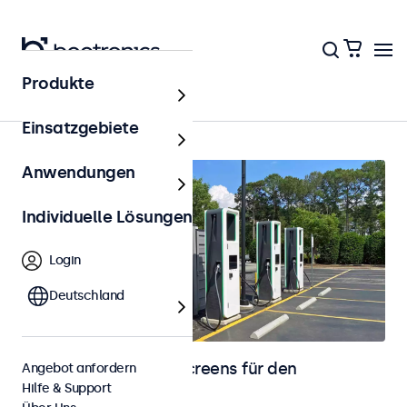
Produkte
Startseite
Einsatzgebiete
Anwendungen
Individuelle Lösungen
Login
Deutschland
Monitore und Touchscreens für den
Angebot anfordern
Hilfe & Support
Außenbereich