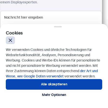
einem Displayexperten.
Artikelnummer:
24HD7M
100+ Stück auf Lager
1920 x 1080 Auflösung (Full HD)
Anschlüsse: HDMI, VGA, BNC, RCA-Cinch
Cookies
Montage: Einbau, Wand- und Tischmontage
Außenmaße: 560 x 337 x 41 mm
Wir verwenden Cookies und ähnliche Technologien für
499,00 €
Websitefunktionalität, Analysen, Personalisierung und
593,81 € inkl. MwSt.
Werbung. Cookies und Werbe-IDs können für personalisierte
Anfrage senden
Ansehen
In den Warenkorb
und nicht personalisierte Werbung verwendet werden. Mit
Ihrer Zustimmung können Daten entsprechend
der Art und
Rufen Sie uns an unter
0211 38 78 95 62
Weise, wie Google Daten verwendet
verwendet werden.
Alle akzeptieren
Benötigen Sie Unterstützung?
Kontaktieren Sie uns!
Mehr Optionen