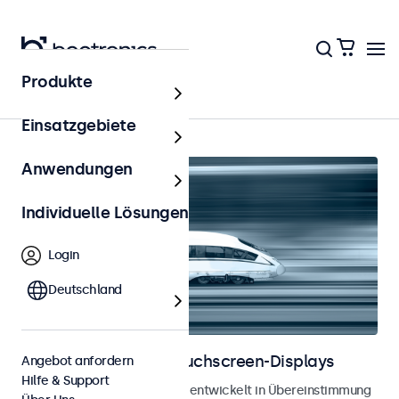
Produkte
Startseite
Einsatzgebiete
Anwendungen
Individuelle Lösungen
Login
Deutschland
Bahnmonitore und Touchscreen-Displays
Angebot anfordern
Hilfe & Support
Monitore und Touchscreens, entwickelt in Übereinstimmung