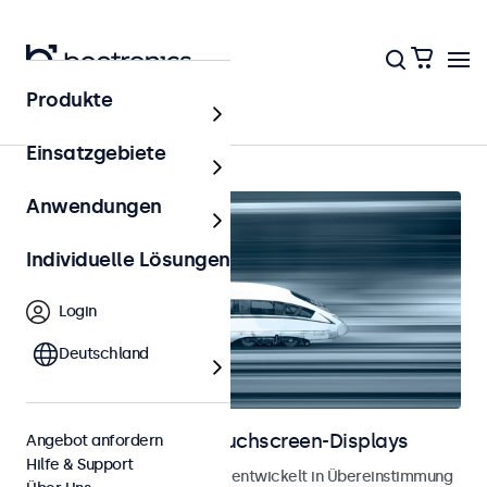
Produkte
Startseite
Einsatzgebiete
Anwendungen
Individuelle Lösungen
Login
Deutschland
Bahnmonitore und Touchscreen-Displays
Angebot anfordern
Hilfe & Support
Monitore und Touchscreens, entwickelt in Übereinstimmung