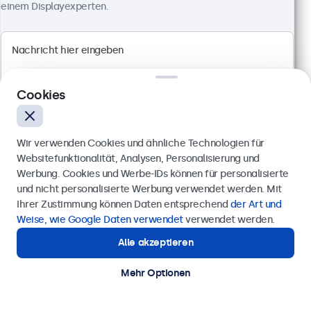
einem Displayexperten.
Artikelnummer:
24HD7M
100+ Stück auf Lager
1920 x 1080 Auflösung (Full HD)
Anschlüsse: HDMI, VGA, BNC, RCA-Cinch
Cookies
Montage: Einbau, Wand- und Tischmontage
Außenmaße: 560 x 337 x 41 mm
Wir verwenden Cookies und ähnliche Technologien für
499,00 €
Websitefunktionalität, Analysen, Personalisierung und
593,81 € inkl. MwSt.
Werbung. Cookies und Werbe-IDs können für personalisierte
Anfrage senden
Ansehen
In den Warenkorb
und nicht personalisierte Werbung verwendet werden. Mit
Ihrer Zustimmung können Daten entsprechend
der Art und
Rufen Sie uns an unter
0211 38 78 95 62
Weise, wie Google Daten verwendet
verwendet werden.
Alle akzeptieren
Benötigen Sie Unterstützung?
Kontaktieren Sie uns!
Mehr Optionen