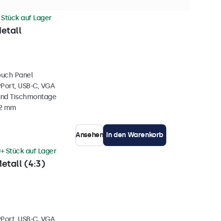
 Stück auf Lager
etall
ouch Panel
yPort, USB-C, VGA
und Tischmontage
42 mm
Ansehen
In den Warenkorb
+ Stück auf Lager
etall (4:3)
yPort, USB-C, VGA