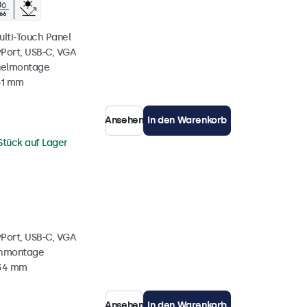
ulti-Touch Panel
yPort, USB-C, VGA
nelmontage
41 mm
Ansehen
In den Warenkorb
Stück auf Lager
yPort, USB-C, VGA
chmontage
 34 mm
Ansehen
In den Warenkorb