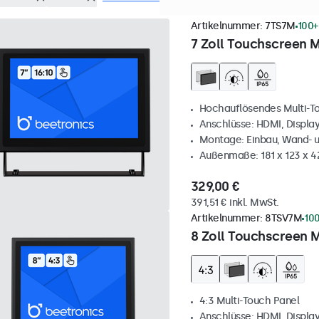
Artikelnummer:
7TS7M
100+
7 Zoll Touchscreen M
Hochauflösendes Multi-T
Anschlüsse: HDMI, Displa
Montage: Einbau, Wand- 
Außenmaße: 181 x 123 x 
329,00 €
391,51 € inkl. MwSt.
Artikelnummer:
8TSV7M
100
8 Zoll Touchscreen M
4:3 Multi-Touch Panel
Anschlüsse: HDMI, Displa