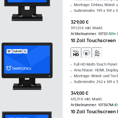
Montage: Einbau, Wand- 
Außenmaße: 199 x 159 x 
329,00 €
391,51 € inkl. MwSt.
Artikelnummer:
10TS7
100+ 
10 Zoll Touchscreen
Full HD Multi-Touch Panel
Anschlüsse: HDMI, Displa
Montage: Wand- und Tis
Außenmaße: 242 x 169 x
349,00 €
415,31 € inkl. MwSt.
Artikelnummer:
10TSV7M
10
10 Zoll Touchscreen 