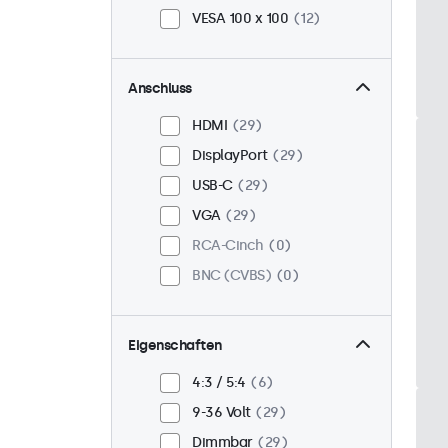
VESA 100 x 100
12
Anschluss
HDMI
29
DisplayPort
29
USB-C
29
VGA
29
RCA-Cinch
0
BNC (CVBS)
0
Eigenschaften
4:3 / 5:4
6
9-36 Volt
29
Dimmbar
29