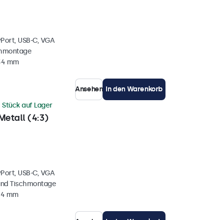
yPort, USB-C, VGA
chmontage
 34 mm
Ansehen
In den Warenkorb
 Stück auf Lager
Metall (4:3)
yPort, USB-C, VGA
und Tischmontage
 44 mm