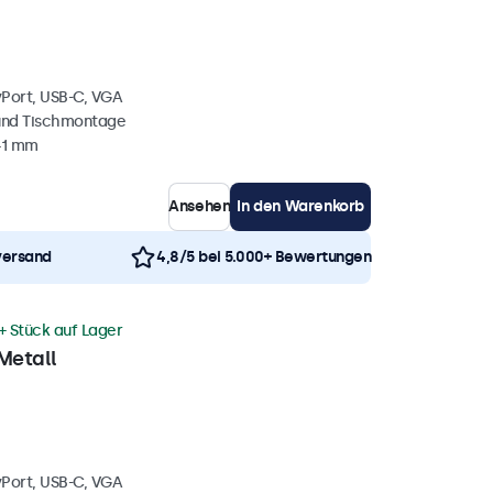
yPort, USB-C, VGA
und Tischmontage
41 mm
Ansehen
In den Warenkorb
versand
4,8/5 bei 5.000+ Bewertungen
+ Stück auf Lager
Metall
yPort, USB-C, VGA