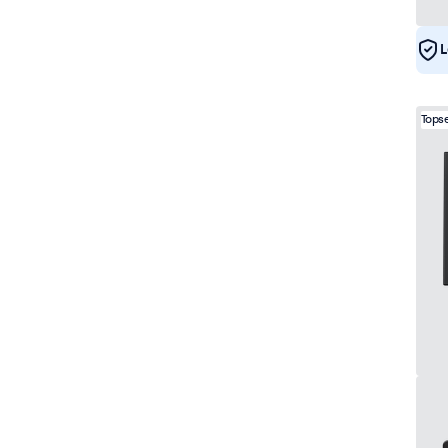
L
Topse