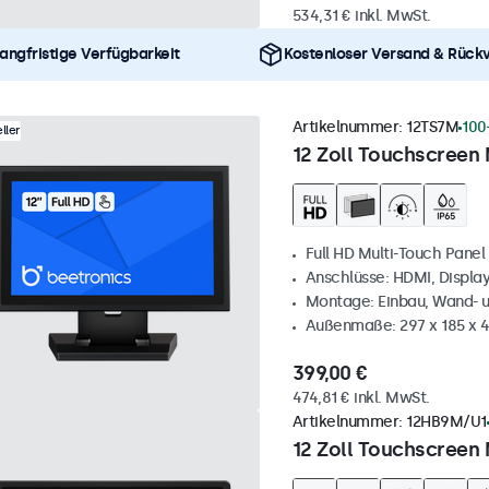
534,31 € inkl. MwSt.
angfristige Verfügbarkeit
Kostenloser Versand & Rück
Artikelnummer:
12TS7M
100
ller
12 Zoll Touchscreen 
Full HD Multi-Touch Panel
Anschlüsse: HDMI, Displa
Montage: Einbau, Wand- 
Außenmaße: 297 x 185 x
399,00 €
474,81 € inkl. MwSt.
Artikelnummer:
12HB9M/U1
12 Zoll Touchscreen 