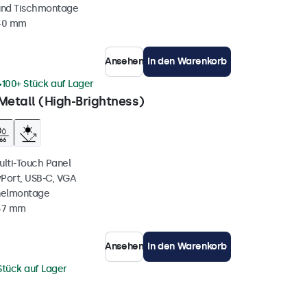
und Tischmontage
 40 mm
Ansehen
In den Warenkorb
100+ Stück auf Lager
Metall (High-Brightness)
ulti-Touch Panel
yPort, USB-C, VGA
nelmontage
 37 mm
Ansehen
In den Warenkorb
Stück auf Lager