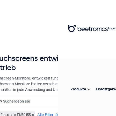
Angeb
uchscreens entwickelt für den kont
trieb
hscreen-Monitore, entwickelt für den täglichen, intensiven und kontin
hscreen-Monitore bieten verschiedene Videoanschlüsse und vielseit
Produkte
Einsatzgebi
 nahtlos in jede Anwendung und Umgebung integrieren lassen.
29
Suchergebnisse
-Einsatz
EN50155
Alle Filter löschen