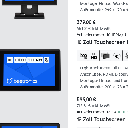
Montage: Einbau, Wand- 
Außenmaße: 249 x 170 x
379,00 €
451,01 € inkl. MwSt.
Artikelnummer:
10HB9M/U1
10 Zoll Touchscreen 
High-Brightness Full HD M
Anschlüsse: HDMI, Displa
Montage: Einbau- und Pa
Außenmaße: 260 x 178 x
599,00 €
712,81 € inkl. MwSt.
Artikelnummer:
12TS7
100+ 
12 Zoll Touchscreen