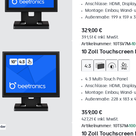
Anschlüsse: HDMI, Displa
Montage: Einbau, Wand- 
Außenmaße: 199 x 159 x 
329,00 €
391,51 € inkl. MwSt.
Artikelnummer:
10TSV7M
10
10 Zoll Touchscreen 
4:3 Multi-Touch Panel
Anschlüsse: HDMI, Displa
Montage: Einbau, Wand- 
Außenmaße: 228 x 183 x 
359,00 €
427,21 € inkl. MwSt.
Artikelnummer:
10TS7M
100
ller
10 Zoll Touchscreen 