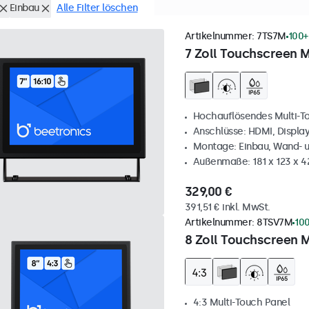
Einbau
Alle Filter löschen
Artikelnummer:
7TS7M
100+
7 Zoll Touchscreen M
Hochauflösendes Multi-T
Anschlüsse: HDMI, Displa
Montage: Einbau, Wand- 
Außenmaße: 181 x 123 x 
329,00 €
391,51 € inkl. MwSt.
Artikelnummer:
8TSV7M
100
8 Zoll Touchscreen M
4:3 Multi-Touch Panel