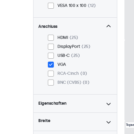
VESA 100 x 100
12
Anschluss
HDMI
25
DisplayPort
25
USB-C
25
VGA
RCA-Cinch
0
BNC (CVBS)
0
Eigenschaften
4:3 / 5:4
6
Breite
9-36 Volt
25
Topse
Dimmbar
25