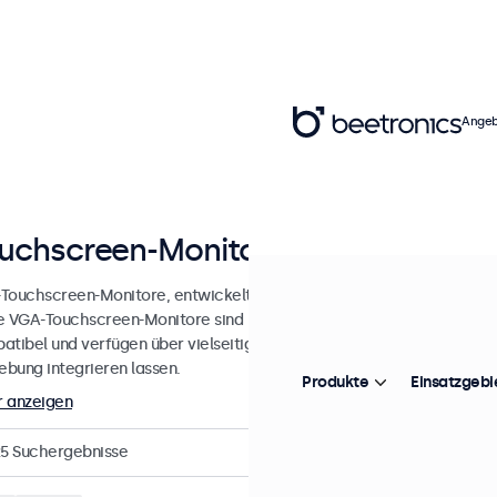
Angeb
uchscreen-Monitore mit VGA-Ansc
Touchscreen-Monitore, entwickelt für professionelle Anwendungen un
e VGA-Touchscreen-Monitore sind mit Windows-, macOS-, ChromeOS-
atibel und verfügen über vielseitige Montageoptionen, wodurch sie
bung integrieren lassen.
Produkte
Einsatzgebi
 anzeigen
5
Suchergebnisse