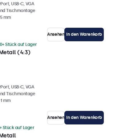
yPort, USB-C, VGA
und Tischmontage
35 mm
Ansehen
In den Warenkorb
0+ Stück auf Lager
Metall (4:3)
yPort, USB-C, VGA
und Tischmontage
41 mm
Ansehen
In den Warenkorb
+ Stück auf Lager
Metall