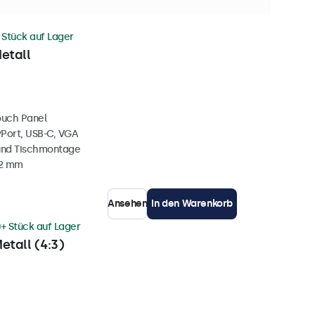
 Stück auf Lager
etall
ouch Panel
yPort, USB-C, VGA
und Tischmontage
42 mm
Ansehen
In den Warenkorb
+ Stück auf Lager
etall (4:3)