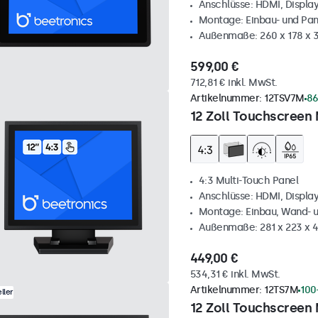
Anschlüsse: HDMI, Displa
Montage: Einbau- und Pa
Außenmaße: 260 x 178 x
599,00 €
712,81 € inkl. MwSt.
Artikelnummer:
12TSV7M
86
12 Zoll Touchscreen 
4:3 Multi-Touch Panel
Anschlüsse: HDMI, Displa
Montage: Einbau, Wand- 
Außenmaße: 281 x 223 x
449,00 €
534,31 € inkl. MwSt.
Artikelnummer:
12TS7M
100
ller
12 Zoll Touchscreen 