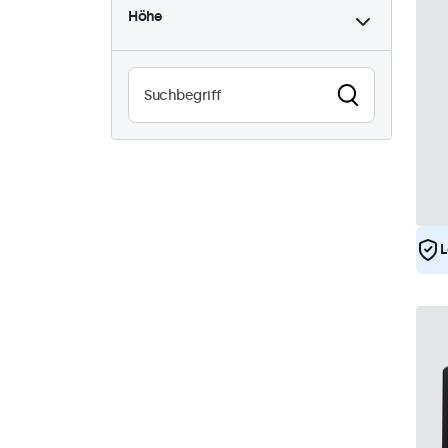
Höhe
High-Brightness
8
Sonnenlichtlesbar
8
Wasserdicht (IP65)
25
Staubdicht (IP65)
25
24/7-Einsatz
25
Vandalismussicher
25
EN50155
25
eMark
25
L
DNV
24