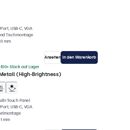
yPort, USB-C, VGA
und Tischmontage
 40 mm
Ansehen
In den Warenkorb
100+ Stück auf Lager
Metall (High-Brightness)
ulti-Touch Panel
yPort, USB-C, VGA
nelmontage
41 mm