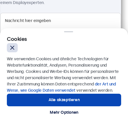
einem Displayexperten.
4:3 Multi-Touch Panel
Anschlüsse: HDMI, DisplayPort, USB-C, VGA
Montage: Einbau, Wand- und Tischmontage
Außenmaße: 228 x 183 x 41 mm
359,00 €
Cookies
427,21 € inkl. MwSt.
Ansehen
In den Warenkorb
Wir verwenden Cookies und ähnliche Technologien für
Websitefunktionalität, Analysen, Personalisierung und
Werbung. Cookies und Werbe-IDs können für personalisierte
Anfrage senden
und nicht personalisierte Werbung verwendet werden. Mit
Ihrer Zustimmung können Daten entsprechend
der Art und
Rufen Sie uns an unter
0211 38 78 95 62
Weise, wie Google Daten verwendet
verwendet werden.
Alle akzeptieren
Benötigen Sie Unterstützung?
Kontaktieren Sie uns!
Mehr Optionen