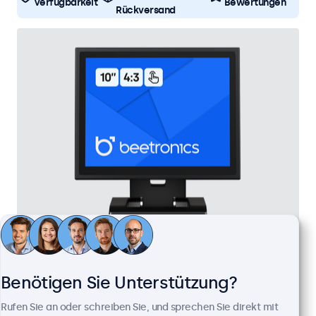
Verfügbarkeit
Bewertungen
Rückversand
10 Zoll Touchscreen Metall (4:3)
Artikelnummer:
10TSV7M
Benötigen Sie Unterstützung?
100+ Stück auf Lager
Rufen Sie an oder schreiben Sie, und sprechen Sie direkt mit