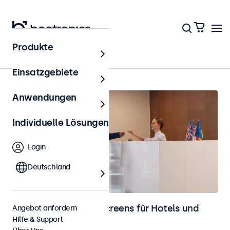
Produkte
Startseite
Einsatzgebiete
Anwendungen
Individuelle Lösungen
Login
Deutschland
Monitore und Touchscreens für Hotels und
Angebot anfordern
Hilfe & Support
Gastronomie