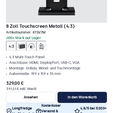
8 Zoll Touchscreen Metall (4:3)
Artikelnummer:
8TSV7M
100+ Stück auf Lager
4:3 Multi-Touch Panel
Anschlüsse: HDMI, DisplayPort, USB-C, VGA
Montage: Einbau, Wand- und Tischmontage
Außenmaße: 199 x 159 x 35 mm
329,00 €
391,51 € inkl. MwSt.
Ansehen
In den Warenkorb
Kostenloser
Langfristige
4,8/5 bei 5.000+
Versand &