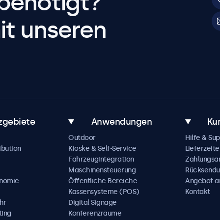
benötigt?
it unseren
zgebiete
Anwendungen
Ku
Outdoor
Hilfe & Su
ibution
Kioske & Self-Service
Lieferzeite
Fahrzeugintegration
Zahlungsa
Maschinensteuerung
Rücksendu
onomie
Öffentliche Bereiche
Angebot a
Kassensysteme (POS)
Kontakt
hr
Digital Signage
ting
Konferenzräume