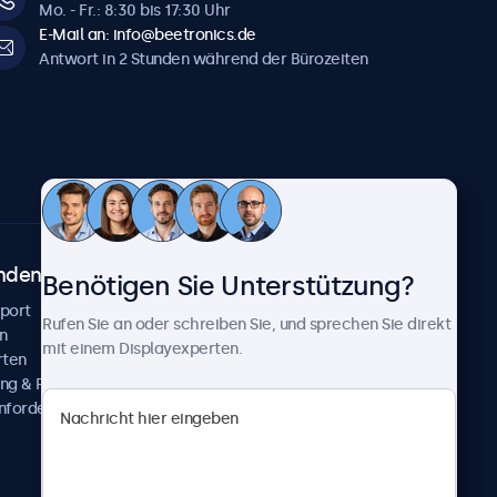
Mo. - Fr.: 8:30 bis 17:30 Uhr
E-Mail an: info@beetronics.de
Antwort in 2 Stunden während der Bürozeiten
ndenservice
Über Beetronics
Benötigen Sie Unterstützung?
pport
Kundenprojekte
Rufen Sie an oder schreiben Sie, und sprechen Sie direkt
n
Neuigkeiten und Updates
mit einem Displayexperten.
rten
Über uns
ng & Reparatur
Karriere
nfordern
Geschäftsbedingungen
Datenschutzerklärung
Impressum