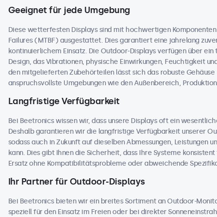
Geeignet für jede Umgebung
Diese wetterfesten Displays sind mit hochwertigen Komponente
Failures (MTBF) ausgestattet. Dies garantiert eine jahrelang zuver
kontinuierlichem Einsatz. Die Outdoor-Displays verfügen über ei
Design, das Vibrationen, physische Einwirkungen, Feuchtigkeit 
den mitgelieferten Zubehörteilen lässt sich das robuste Gehäuse na
anspruchsvollste Umgebungen wie den Außenbereich, Produktions
Langfristige Verfügbarkeit
Bei Beetronics wissen wir, dass unsere Displays oft ein wesentlic
Deshalb garantieren wir die langfristige Verfügbarkeit unserer 
sodass auch in Zukunft auf dieselben Abmessungen, Leistungen u
kann. Dies gibt Ihnen die Sicherheit, dass Ihre Systeme konsisten
Ersatz ohne Kompatibilitätsprobleme oder abweichende Spezifika
Ihr Partner für Outdoor-Displays
Bei Beetronics bieten wir ein breites Sortiment an Outdoor-Moni
speziell für den Einsatz im Freien oder bei direkter Sonneneinstr