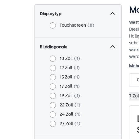
Mo
Displaytyp
Wett
Touchscreen
8
Dies
Helli
sehr
Bilddiagonale
wass
werd
10 Zoll
1
Mehr
12 Zoll
1
15 Zoll
1
17 Zoll
1
19 Zoll
1
7 Zol
22 Zoll
1
24 Zoll
1
27 Zoll
1