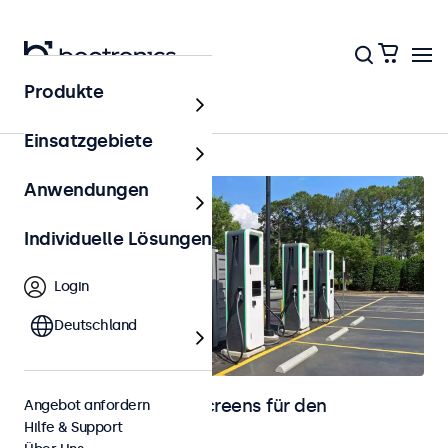
Produkte
Outdoor
Einsatzgebiete
Anwendungen
Individuelle Lösungen
Login
Deutschland
Monitore und Touchscreens für den
Angebot anfordern
Hilfe & Support
Außenbereich