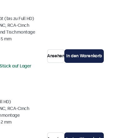
 (bis zu Full HD)
BNC, RCA-Cinch
und Tischmontage
 35 mm
Ansehen
In den Warenkorb
 Stück auf Lager
ll HD)
BNC, RCA-Cinch
chmontage
 32 mm