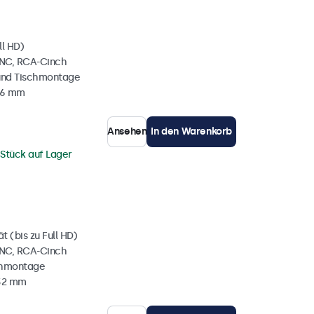
ll HD)
BNC, RCA-Cinch
und Tischmontage
36 mm
Ansehen
In den Warenkorb
 Stück auf Lager
 (bis zu Full HD)
BNC, RCA-Cinch
chmontage
 32 mm