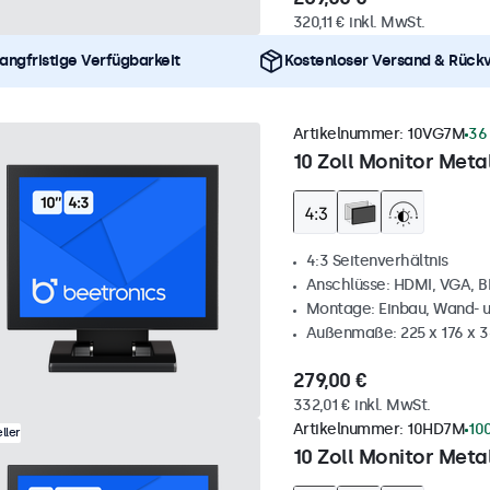
320,11 € inkl. MwSt.
angfristige Verfügbarkeit
Kostenloser Versand & Rück
Artikelnummer:
10VG7M
36
10 Zoll Monitor Metal
4:3 Seitenverhältnis
Anschlüsse: HDMI, VGA, 
Montage: Einbau, Wand- 
Außenmaße: 225 x 176 x 
279,00 €
332,01 € inkl. MwSt.
Artikelnummer:
10HD7M
10
ller
10 Zoll Monitor Metal