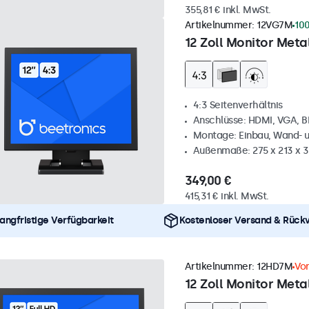
355,81 € inkl. MwSt.
Artikelnummer:
12VG7M
100
12 Zoll Monitor Metal
4:3 Seitenverhältnis
Anschlüsse: HDMI, VGA, 
Montage: Einbau, Wand- 
Außenmaße: 275 x 213 x 
349,00 €
415,31 € inkl. MwSt.
angfristige Verfügbarkeit
Kostenloser Versand & Rück
Artikelnummer:
12HD7M
Vor
12 Zoll Monitor Metal