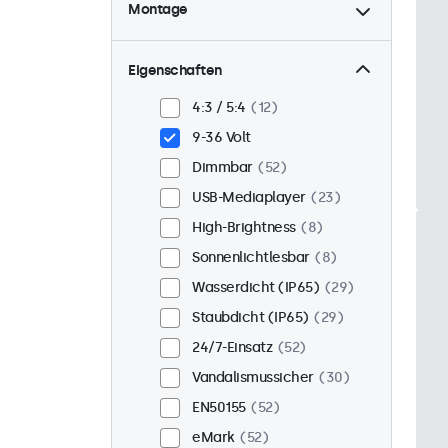
Montage
Tisch
44
Wand
44
Eigenschaften
Panel-Mount
8
4:3 / 5:4
12
Einbau
43
9-36 Volt
Rack-Montage (19 Zoll)
Dimmbar
52
34
USB-Mediaplayer
23
VESA 75 x 75
32
High-Brightness
8
VESA 100 x 100
20
Sonnenlichtlesbar
8
Wasserdicht (IP65)
29
Staubdicht (IP65)
29
24/7-Einsatz
52
Vandalismussicher
30
EN50155
52
eMark
52