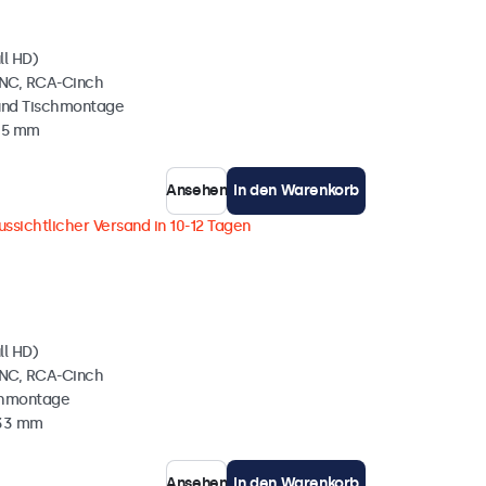
ll HD)
BNC, RCA-Cinch
und Tischmontage
35 mm
Ansehen
In den Warenkorb
ussichtlicher Versand in 10-12 Tagen
ll HD)
BNC, RCA-Cinch
chmontage
 33 mm
Ansehen
In den Warenkorb