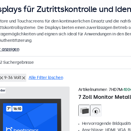
splays für Zutrittskontrolle und Iden
tore und Touchscreens für den kontinuierlichen Einsatz und die nahtlo
ttskontrollsysteme. Die Displays bieten einen zuverlässigen Betrieb s
agemöglichkeiten und eignen sich ideal für Anwendungen in den Bere
uthentifizierung.
 anzeigen
2
Suchergebnisse
9-36 Volt
Alle Filter löschen
Artikelnummer:
7HD7M
100
ller
7 Zoll Monitor Metall
Hervorragende Bildqualität
Anschlüsse: HDMI, VGA, 